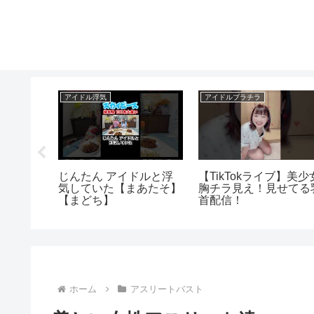
アイドル浮気
アイドルブラチラ
岐いち
じんたん アイドルと浮
【TikTokライブ】美少
宝映像、
気していた【まあたそ】
胸チラ見え！見せてる
田大、立
【まどち】
首配信！
ホーム
アスリートバスト