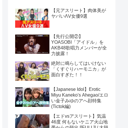
【元アスリート】肉体美が
ヤバいΛV女優9選
【先行公開②】
YOASOBI「アイドル」を
AKB48歌唱力メンバーが全
力披露！
絶対に鳴らしてはいけない
「くすぐりハーモニカ」が
面白すぎた！！
【Japanese Idol】Erotic
Miyu Kaneko's Ahegao/エロ
い金子みゆのアへ顔特集
(Tictok編)
【エドvsアスリート】気温
46度 何もないケニア火山地
帯からの脱出 [[FULL]] / 大脱