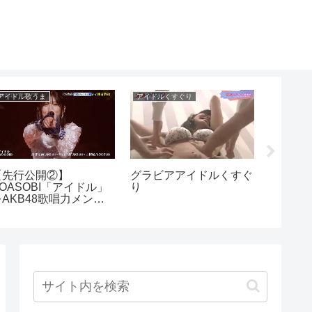
アイドル歌うま
アイドルくすぐり
芸能人流出
【先行公開②】
グラビアアイドルくすぐ
拡散希
YOASOBI「アイドル」
り
神の喘
をAKB48歌唱力メンバ
流出
ーが全力披露！