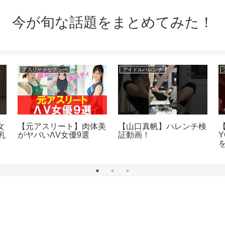
今が旬な話題をまとめてみた！
アスリートセクシー
アイドルハレンチ
女
【元アスリート】肉体美
【山口真帆】ハレンチ検
乳
がヤバいΛV女優9選
証動画！