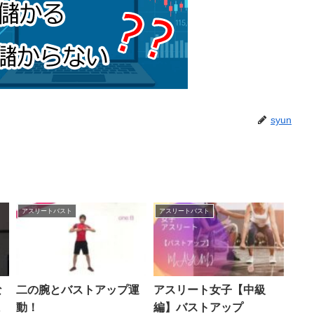
syun
アスリートバスト
アスリートバスト
な
二の腕とバストアップ運
アスリート女子【中級
ま
動！
編】バストアップ