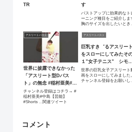
TR
す
バストアップに効果的なト
ーニング種目をご紹介しま
胸のサイズを出したいとき
に、 本当は角度をつけてト
ーニングをした ...
アスリートバスト
アスリートバスト
巨乳すき゛るアスリー
をスローにしてみたそ
１"女子テニス" シモ
世界に披露できなかった
ナ・ハレフ゜
世界の巨乳女子アスリート
画をスローにしてみました
「アスリート型Dバス
チャンネル登録をお願いし
ト」の無念 #稲村亜美#中
す。関連ツイート
島【芸能】#Shorts
チャンネル登録はコチラ→ #
稲村亜美#中島【芸能】
#Shorts ...関連ツイート
コメント