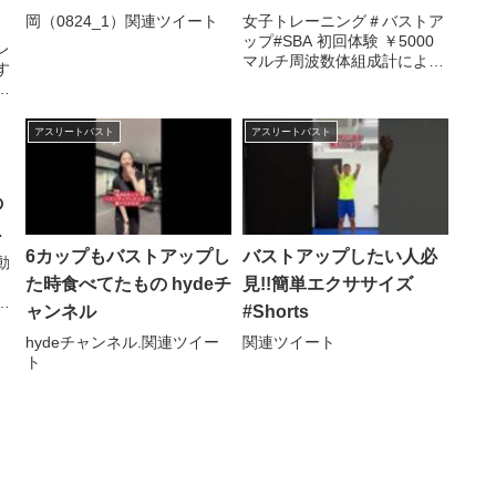
岡（0824_1）関連ツイート
女子トレーニング＃バストア
ップ#SBA 初回体験 ￥5000
レ
マルチ周波数体組成計による
す
カウンセリング 1時間プログ
ラム 美容と ...関連ツイート
レ
アスリートバスト
アスリートバスト
ト
の
6カップもバストアップし
バストアップしたい人必
動
。
た時食べてたもの hydeチ
見!!簡単エクササイズ
ま
ャンネル
#Shorts
hydeチャンネル.関連ツイー
関連ツイート
ト