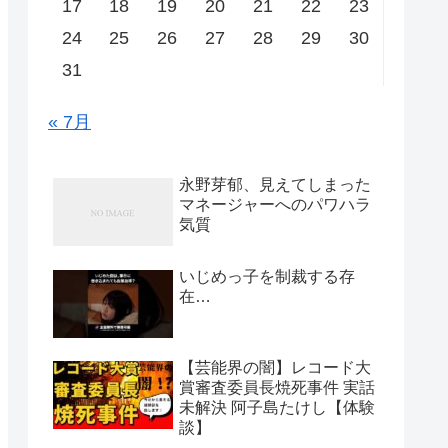
17
18
19
20
21
22
23
24
25
26
27
28
29
30
31
« 7月
永野芽郁、見えてしまった
マネージャーへのパワハラ
気質
いじめっ子を制裁する存
在…
【芸能界の闇】レコード大
賞審査委員長焼死事件 実話
未解決 阿子島たけし【体験
談】