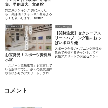
てしまったあり得ない過激ハプニ
ング放送事故！関連ツイート
集、早稲田大、立命館
野次馬ランキング 気に入った
ら、高評価！チャンネル登録よろ
しくお願いします。 twitter ...関
連ツイート
アスリートお宝
アスリートお宝
【閲覧注意】セクシーアス
リートハプニング集～おっ
ぱいポロリ他
スポーツ全般のハプニング画像を
集めて発信するチャンネルです
お宝発見！スポーツ資料展
女性アスリートのお宝セクシー写
示室
真集!!最近では美人で可愛い選手
も多く、有名.....関連ツイート
「スポーツ健康都市」を宣言して
いる船橋市では、多くの競技団体
や市ゆかりのアスリート、プロス
ポーツチームが活躍してい ...関
連ツイート
コメント