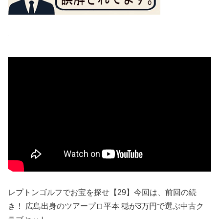
レプトンゴルフでお宝を探せ【29】今回は、前回の続
き！ 広島出身のツアープロ平本 穏が3万円で選ぶ中古ク