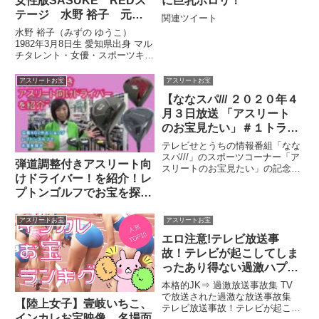
女性版SASUKE REDス
に巨乳ポロリ！
テージ 水野 裕子 元祖
関連ツイート
筋肉アイドル
水野 裕子（みずの ゆうこ）
1982年3月8日生 愛知県出身 マル
チタレント・女優・スポーツキャ
スター 芸能界女性No.1アスリー
ト ...関連ツイート
アスリートお宝
アスリートお宝
【ななスパ/// ２０２０年４
月３日放送 「アスリート
のお宝見たい」＃１トライ
フープ岡山 岡田選手】
テレビせとうちの情報番組「なな
スパ///」のスポーツコーナー「ア
弾道調整付きアスリート向
スリートのお宝見たい」の記念す
けドライバー！を紹介！レ
べき初回。バスケットボールBリ
ーグのトライフープ岡山の岡田選
プトンゴルフでお宝を探せ
手のお宝とは ...関連ツイート
【91】
アスリートお宝
アスリートお宝
エロ注意!テレビ放送事
故！テレビが起こしてしま
ったあり得ない過激ハプニ
ング放送事故！【女子ア
本格的JK⇒ 過激放送事故集 TV
ナ・アイドル・アスリート
で放送された過激な放送事故集
【陸上女子】壹岐いちこ、
テレビ放送事故！テレビが起こし
のセクシーお宝】
インカレお宝映像、名場面