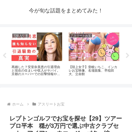
今が旬な話題をまとめてみた！
芸能人引退
アスリートお宝
ア
係
再婚した？安室奈美恵の引退理由
【陸上女子】壹岐いちこ、インカ
【分
#生
と現在の住まいや収入がヤバイ。
レお宝映像、名場面集、早稲田
バー
京都のスーパーでの目撃情報や西
大、立命館
の具体
茂弘との関係は？
ホーム
アスリートお宝
レプトンゴルフでお宝を探せ【29】ツアー
プロ平本 穏が3万円で選ぶ中古クラブセ