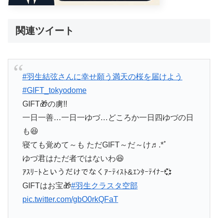
関連ツイート
#羽生結弦さんに幸せ願う満天の桜を届けよう
#GIFT_tokyodome
GIFT🎁の虜!!
一日一善…一日一ゆづ…どころか一日四ゆづの日
も😆
寝ても覚めて～も ただGIFT～だ～け♬.*ﾟ
ゆづ君はただ者ではないわ😆
ｱｽﾘｰﾄというだけでなくｱｰﾃｨｽﾄ&ｴﾝﾀｰﾃｲﾅｰ💞
GIFTはお宝🎁
#羽生クラスタ空部
pic.twitter.com/gbO0rkQFaT