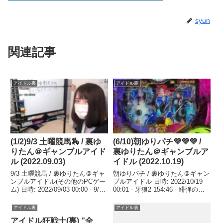
syun
関連記事
アイドル裏
アイドル裏
(1/2)9/3 土曜競馬🏇 / 裏ゆ
(6/10)朝ゆりパチ💜💜💜 /
りたん＠ギャンブルアイド
裏ゆりたん＠ギャンブルア
ル (2022.09.03)
イドル (2022.10.19)
9/3 土曜競馬 / 裏ゆりたん＠ギャ
朝ゆりパチ / 裏ゆりたん＠ギャン
ンブルアイドル(その他のPCゲー
ブルアイドル 日時: 2022/10/19
ム) 日時: 2022/09/03 00:00 - 9/3
00:01 - 牙狼2 154:46 - 緋弾のア
アマ馬券師ゆりたん 土曜 ...関連
リア319 201:40 - 沖海5.関連ツイ
ツイート
ート
アイドル裏
アイドル裏
アイドル狂戦士(裏) ”全