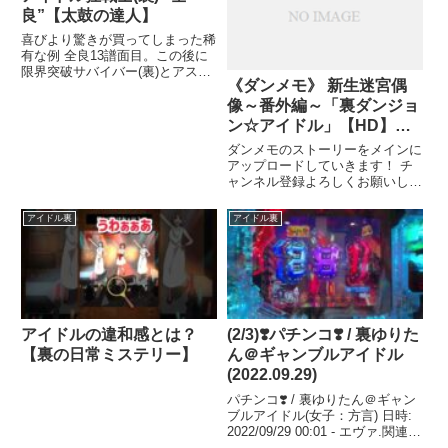
良”【太鼓の達人】
喜びより驚きが買ってしまった稀
有な例 全良13譜面目。この後に
限界突破サバイバー(裏)とアスノ
《ダンメモ》 新生迷宮偶
ヨゾラ哨戒班全良しました。 初
見さん初め ...関連ツイート
像～番外編～「裏ダンジョ
ン☆アイドル」【HD】
《ダンまち》
ダンメモのストーリーをメインに
アップロードしていきます！ チ
ャンネル登録よろしくお願いしま
す！！ チャンネル登録はこちら
↓↓ ...関連ツイート
アイドル裏
アイドル裏
アイドルの違和感とは？
(2/3)❣️パチンコ❣️ / 裏ゆりた
【裏の日常ミステリー】
ん＠ギャンブルアイドル
(2022.09.29)
パチンコ❣️ / 裏ゆりたん＠ギャン
ブルアイドル(女子：方言) 日時:
2022/09/29 00:01 - エヴァ.関連ツ
イート