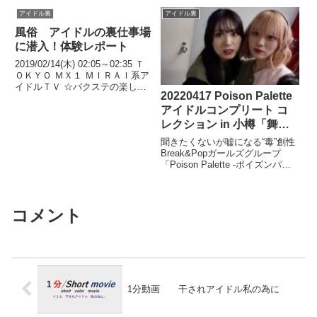
アイドル裏
アイドル裏
風俗 アイドルの裏仕事場
に潜入！体験レポート
2019/02/14(木) 02:05～02:35 Ｔ
ＯＫＹＯ ＭＸ１ ＭＩＲＡＩ系ア
イドルＴＶ ☆バクステの楽しみ
20220417 Poison Palette
方を品川庄司が体験レポート！
未来で活躍するア...関連ツイート
アイドルコンプリート コ
レクション in 小樽「舞台
裏」
聞きたくないが嘘になる“毒”創性
Break&Popガールズグループ
「Poison Palette -ポイズンパレ
ット-」 【メンバー】 ◇Airi ...関
連ツイート
コメント
1分動画 干されアイドル私の為に