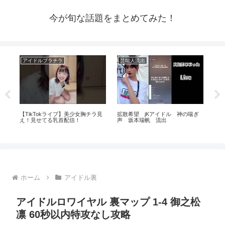
今が旬な話題をまとめてみた！
アイドルブラチラ
芸能人流出
芸
い
【TikTokライブ】美少女胸チラ見
拡散希望 jKアイドル 神の喘ぎ
【
え！見せてる乳首配信！
声 坂本瑞帆 流出
ない
田斗
ホーム
アイドル裏
アイドルロワイヤル 裏マップ 1-4 御之松
凛 60秒以内特攻なし攻略